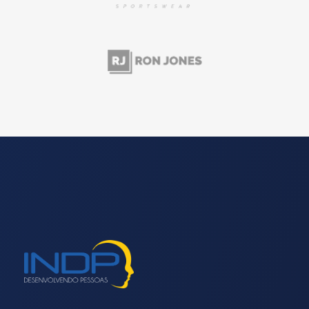
INDP
Desenvolvendo Pessoas