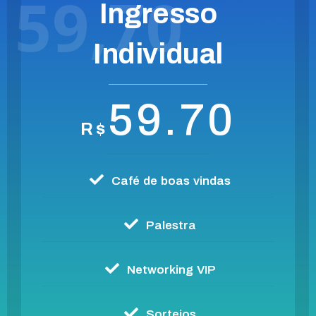
59,70
Ingresso
Individual
59.70
R$
Café de boas vindas
Palestra
Networking VIP
Sorteios