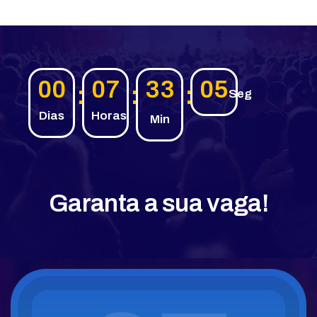
00
07
33
04
Seg
Dias
Horas
Min
Garanta a sua vaga!