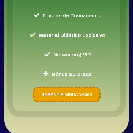
5 horas de Treinamento
Material Didático Exclusivo
Networking VIP
Bônus Surpresa
GARANTIR MINHA VAGA!