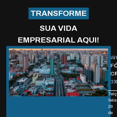
TRANSFORME
SUA VIDA
EMPRESARIAL AQUI!
W
F
C
3
Terç
feira
29
de