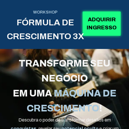
WORKSHOP
ADQUIRIR
FÓRMULA DE
INGRESSO
CRESCIMENTO 3X
TRANSFORME SEU
NEGÓCIO
EM UMA
MÁQUINA DE
CRESCIMENTO
!
Descubra o poder de transformar desafios em
conquistas
, revelar seu
potencial oculto
e criar um