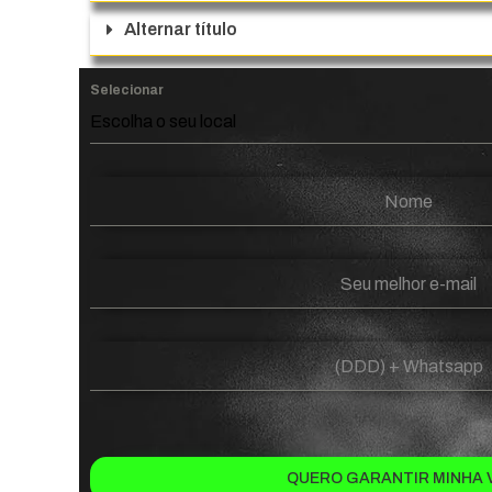
Alternar título
Selecionar
Escolha o seu local
QUERO GARANTIR MINHA 