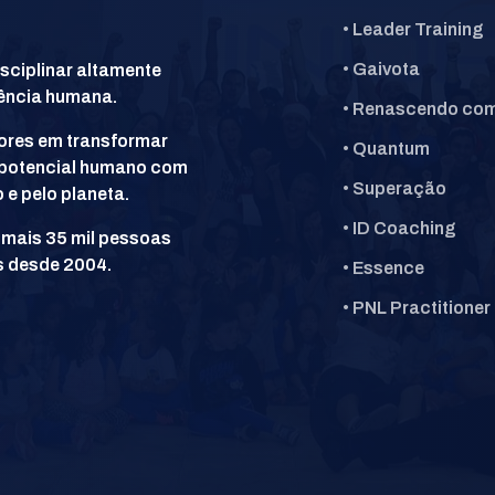
• Leader Training
• Gaivota
isciplinar altamente
ência humana.
• Renascendo co
dores em transformar
• Quantum
 potencial humano com
• Superação
 e pelo planeta.
• ID Coaching
e mais 35 mil pessoas
s desde 2004.
• Essence
• PNL Practitioner