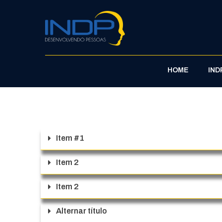
INDP
Desenvolvendo Pessoas
HOME
IND
Item #1
Item 2
Item 2
Alternar título